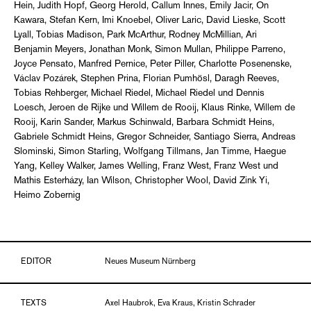
Hein, Judith Hopf, Georg Herold, Callum Innes, Emily Jacir, On
Kawara, Stefan Kern, Imi Knoebel, Oliver Laric, David Lieske, Scott
Lyall, Tobias Madison, Park McArthur, Rodney McMillian, Ari
Benjamin Meyers, Jonathan Monk, Simon Mullan, Philippe Parreno,
Joyce Pensato, Manfred Pernice, Peter Piller, Charlotte Posenenske,
Václav Pozárek, Stephen Prina, Florian Pumhösl, Daragh Reeves,
Tobias Rehberger, Michael Riedel, Michael Riedel und Dennis
Loesch, Jeroen de Rijke und Willem de Rooij, Klaus Rinke, Willem de
Rooij, Karin Sander, Markus Schinwald, Barbara Schmidt Heins,
Gabriele Schmidt Heins, Gregor Schneider, Santiago Sierra, Andreas
Slominski, Simon Starling, Wolfgang Tillmans, Jan Timme, Haegue
Yang, Kelley Walker, James Welling, Franz West, Franz West und
Mathis Esterházy, Ian Wilson, Christopher Wool, David Zink Yi,
Heimo Zobernig
EDITOR
Neues Museum Nürnberg
TEXTS
Axel Haubrok, Eva Kraus, Kristin Schrader