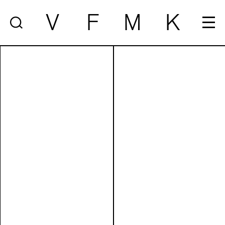
V
F
M
K