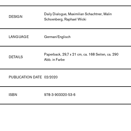
Daily Dialogue, Maximilian Schachtner, Malin
DESIGN
Schoenberg, Raphael Wicki
LANGUAGE
German/Englisch
Paperback, 29,7 x 21 cm, ca. 168 Seiten, ca. 290
DETAILS
Abb. in Farbe
PUBLICATION DATE
02/2020
ISBN
978-3-903320-53-6