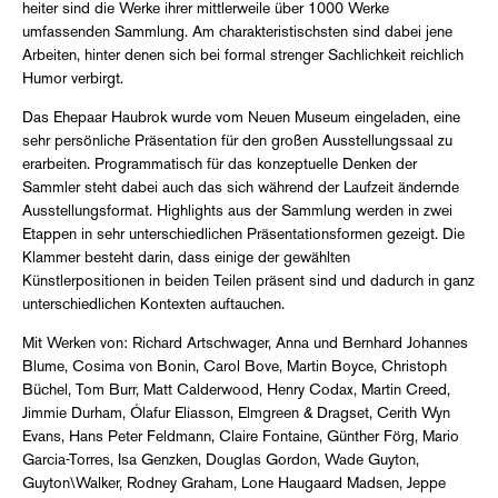
heiter sind die Werke ihrer mittlerweile über 1000 Werke
umfassenden Sammlung. Am charakteristischsten sind dabei jene
Arbeiten, hinter denen sich bei formal strenger Sachlichkeit reichlich
Humor verbirgt.
Das Ehepaar Haubrok wurde vom Neuen Museum eingeladen, eine
sehr persönliche Präsentation für den großen Ausstellungssaal zu
erarbeiten. Programmatisch für das konzeptuelle Denken der
Sammler steht dabei auch das sich während der Laufzeit ändernde
Ausstellungsformat. Highlights aus der Sammlung werden in zwei
Etappen in sehr unterschiedlichen Präsentationsformen gezeigt. Die
Klammer besteht darin, dass einige der gewählten
Künstlerpositionen in beiden Teilen präsent sind und dadurch in ganz
unterschiedlichen Kontexten auftauchen.
Mit Werken von: Richard Artschwager, Anna und Bernhard Johannes
Blume, Cosima von Bonin, Carol Bove, Martin Boyce, Christoph
Büchel, Tom Burr, Matt Calderwood, Henry Codax, Martin Creed,
Jimmie Durham, Ólafur Elíasson, Elmgreen & Dragset, Cerith Wyn
Evans, Hans Peter Feldmann, Claire Fontaine, Günther Förg, Mario
Garcia-Torres, Isa Genzken, Douglas Gordon, Wade Guyton,
Guyton\Walker, Rodney Graham, Lone Haugaard Madsen, Jeppe