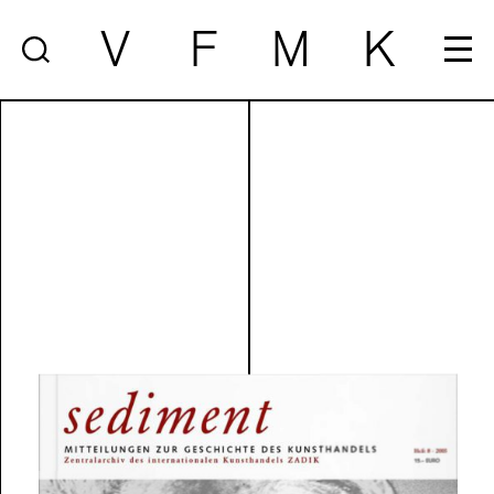
V
F
M
K