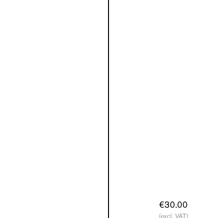
€30.00
(excl. VAT)