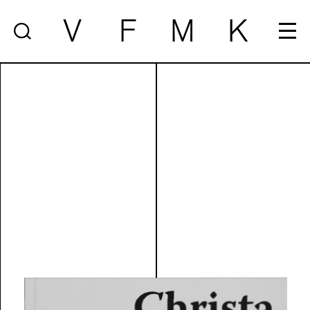
V
F
M
K