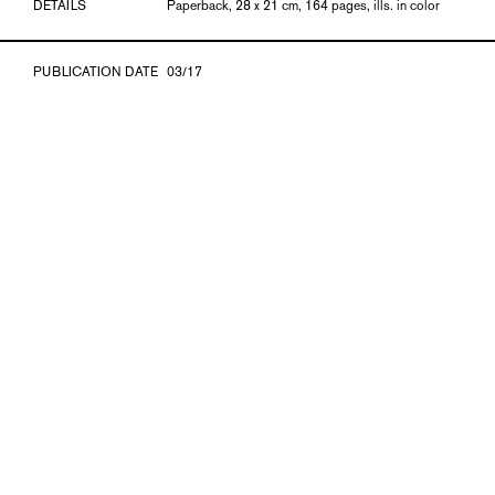
DETAILS
Paperback, 28 x 21 cm, 164 pages, ills. in color
PUBLICATION DATE
03/17
ISBN
978-3-903153-04-2