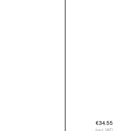
€34.55
(excl. VAT)