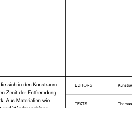
die sich in den Kunstraum
EDITORS
Kunstra
den Zenit der Entfremdung
k. Aus Materialien wie
TEXTS
Thomas
cht und Windmaschinen
DESIGN
Sägenvi
it nicht zu überbieten sind.