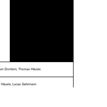
um Dornbirn, Thomas Häusle
 Häusle, Lucas Gehrmann
er, Dornbirn