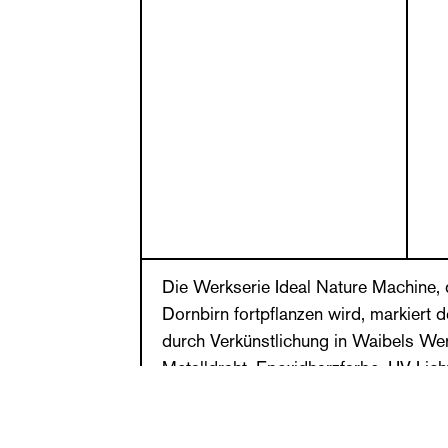
Die Werkserie Ideal Nature Machine, 
Dornbirn fortpflanzen wird, markiert 
durch Verkünstlichung in Waibels Wer
Metalldraht, Epoxidharzfarbe, UV Li
entstehen Rasenflächen und
Blumenwiesen, die in ihrer Künstlichke