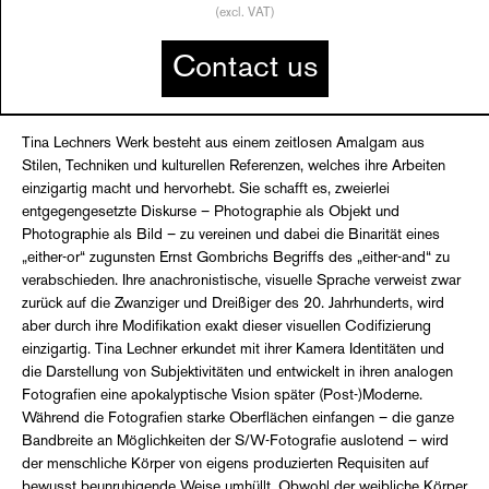
(excl. VAT)
Contact us
Tina Lechners Werk besteht aus einem zeitlosen Amalgam aus
Stilen, Techniken und kulturellen Referenzen, welches ihre Arbeiten
einzigartig macht und hervorhebt. Sie schafft es, zweierlei
entgegengesetzte Diskurse – Photographie als Objekt und
Photographie als Bild – zu vereinen und dabei die Binarität eines
„either-or“ zugunsten Ernst Gombrichs Begriffs des „either-and“ zu
verabschieden. Ihre anachronistische, visuelle Sprache verweist zwar
zurück auf die Zwanziger und Dreißiger des 20. Jahrhunderts, wird
aber durch ihre Modifikation exakt dieser visuellen Codifizierung
einzigartig. Tina Lechner erkundet mit ihrer Kamera Identitäten und
die Darstellung von Subjektivitäten und entwickelt in ihren analogen
Fotografien eine apokalyptische Vision später (Post-)Moderne.
Während die Fotografien starke Oberflächen einfangen – die ganze
Bandbreite an Möglichkeiten der S/W-Fotografie auslotend – wird
der menschliche Körper von eigens produzierten Requisiten auf
bewusst beunruhigende Weise umhüllt. Obwohl der weibliche Körper