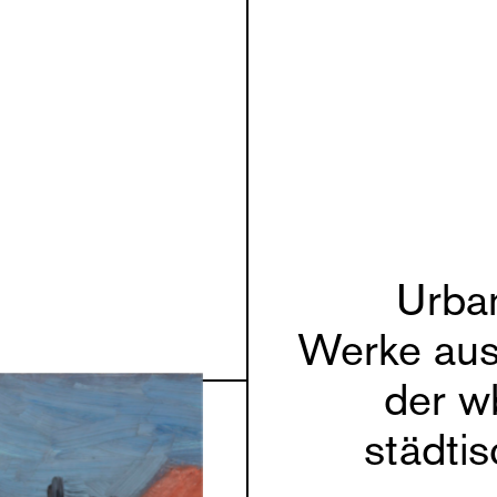
Urba
Werke au
der w
städti