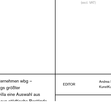
(excl. VAT)
ternehmen wbg –
Andrea 
EDITOR
KunstKu
rgs größter
illa eine Auswahl aus
aus städtische Bestände
TEXTS
Nina Da
änzt wird. Mit ihren