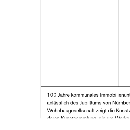
100 Jahre kommunales Immobilienun
anlässlich des Jubiläums von Nürnbe
Wohnbaugesellschaft zeigt die Kunstv
deren Kunstsammlung, die um Werke 
und um Leihgaben aus Privatbesitz erg