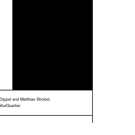
Dippel and Matthias Strobel,
lturQuartier
ebel, Andrea Dippel, Ralf Schekira