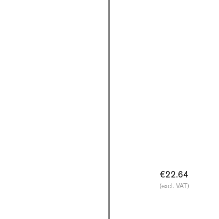
€22.64
(excl. VAT)