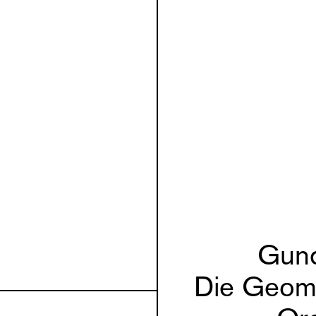
Gund
Die Geome