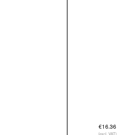
€16.36
(excl. VAT)