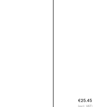
€25.45
(excl. VAT)