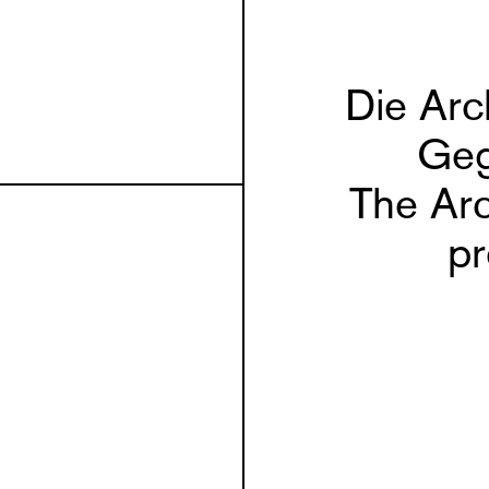
Die Arc
Geg
The Arc
p