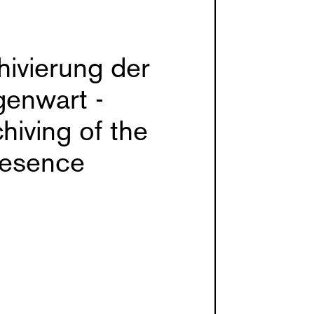
hivierung der
enwart -
hiving of the
resence