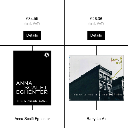
€34.55
€26.36
(excl. VAT)
(excl. VAT)
Details
Details
Anna Scalfi Eghenter
Barry Le Va