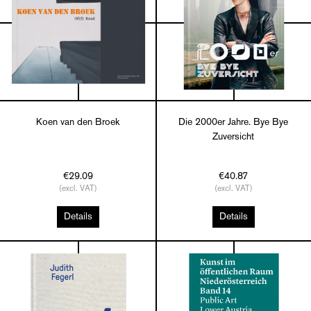
Koen van den Broek
Die 2000er Jahre. Bye Bye
Zuversicht
€29.09
€40.87
(excl. VAT)
(excl. VAT)
Details
Details