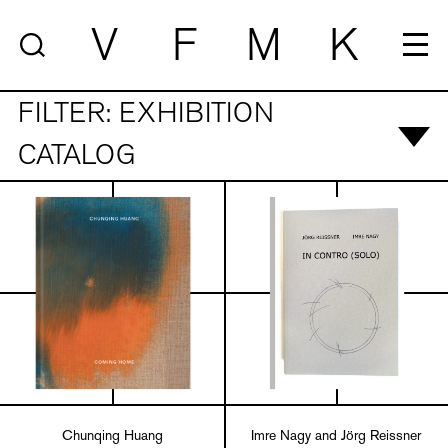
V
F
M
K
FILTER: EXHIBITION
CATALOG
Chunqing Huang
Imre Nagy and Jörg Reissner