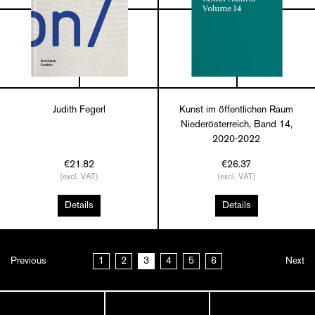
Judith Fegerl
Kunst im öffentlichen Raum
Niederösterreich, Band 14,
2020-2022
€21.82
€26.37
(excl. VAT)
(excl. VAT)
Details
Details
Previous
1
2
3
4
5
6
Next