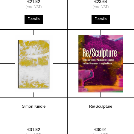
€21.82
€23.64
(excl. VAT)
(excl. VAT)
Details
Details
Simon Kindle
Re/Sculpture
€31.82
€30.91