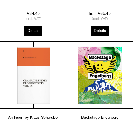
€34.45
from €65.45
(excl. VAT)
(excl. VAT)
Details
Details
An Insert by Klaus Scherübel
Backstage Engelberg