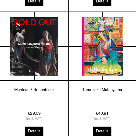
Details
Details
SOLD OUT
Muntean / Rosenblum
Tomokazu Matsuyama
€29.09
€40.91
(excl. VAT)
(excl. VAT)
Details
Details