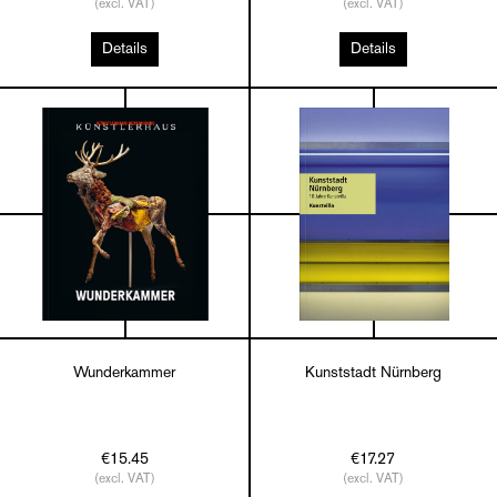
(excl. VAT)
(excl. VAT)
Details
Details
Wunderkammer
Kunststadt Nürnberg
€15.45
€17.27
(excl. VAT)
(excl. VAT)